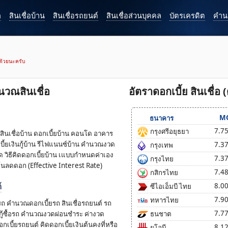
ก
สินเชื่อบ้าน
สินเชื่อรถยนต์
สินเชื่อส่วนบุคคล
บัตรเครดิต
คำนว
ห้ด้วยนะครับ
วณสินเชื่อ
อัตราดอกเบี้ย สินเชื่อ (
M
ธนาคาร
7.7
กรุงศรีอยุธยา
เชื่อบ้าน ดอกเบี้ยบ้าน คอนโด อาคาร
เบี้ยเงินกู้บ้าน รีไฟแนนซ์บ้าน คำนวณงวด
7.3
กรุงเทพ
ด วิธีคิดดอกเบี้ยบ้าน เแบบกำหนดค่าเอง
7.3
กรุงไทย
ลดดอก (Effective Interest Rate)
7.4
กสิกรไทย
์
8.0
ซีไอเอ็มบี ไทย
7.9
ทหารไทย
ถ คำนวณดอกเบี้ยรถ สินเชื่อรถยนต์ รถ
7.7
นกู้ซื้อรถ คำนวณงวดผ่อนชำระ ค่างวด
ธนชาต
กเบี้ยรถยนต์ คิดดอกเบี้ยเงินต้นคงที่หรือ
8.1
ยูโอบี