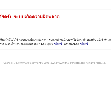
ัยครับ ระบบเกิดความผิดพลาด
ห็นหน้านี้ไปได้ว่าระบบอาจมีความผิดพลาด รบกวนท่านแจ้งปัญหาไปยังเราด้วยนะครับ แจ้งว่าท่านค
อกำลังทำอะไรแล้วเจอข้อผิดพลาด >> แจ้งปัญหา
คลิ๊กที่นี่
, กลับหน้าแรก
คลิ๊กที่นี่
Online 14 IPs. (10:07 AM) Copyright © 2002 - 2026 by
www.thai-translator.com
All rights reserved.